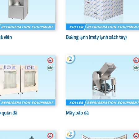
á viên
Buồng lạnh (máy lạnh xách tay)
 quản đá
Máy bào đá