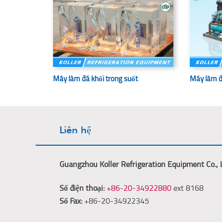
Máy làm đá khối trong suốt
Máy làm đ
Liên hệ
Guangzhou Koller Refrigeration Equipment Co., 
Số điện thoại:
+86-20-34922880
ext 8168
Số Fax:
+86-20-34922345