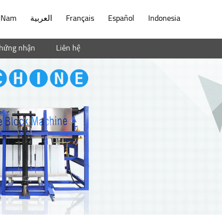
t Nam
العربية
Français
Español
Indonesia
hứng nhận
Liên hệ